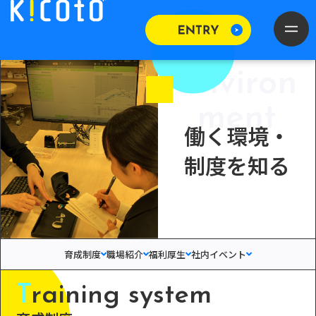
Environ
ment
働く環境・
制度を知る
育成制度
職場紹介
福利厚生
社内イベント
T
raining system