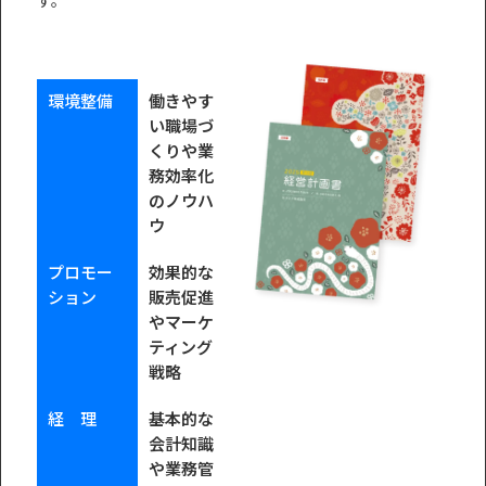
環境整備
働きやす
い職場づ
くりや業
務効率化
のノウハ
ウ
プロモー
効果的な
ション
販売促進
やマーケ
ティング
戦略
経 理
基本的な
会計知識
や業務管